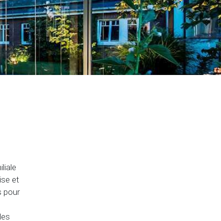
iale
ise et
s pour
des