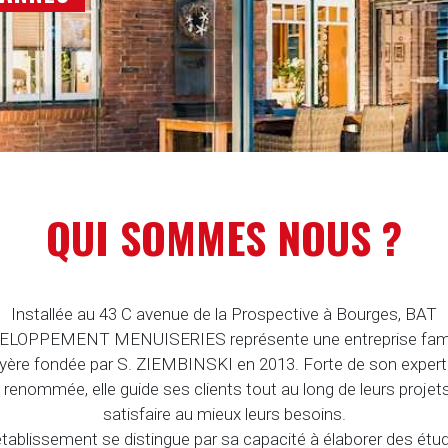
LINDRE SPÉCIAL
 ENCORE EN PANNEAUX SANDWICH.
QUI SOMMES NOUS ?
Installée au 43 C avenue de la Prospective à Bourges, BAT
ELOPPEMENT MENUISERIES représente une entreprise famil
yère fondée par S. ZIEMBINSKI en 2013. Forte de son expert
 renommée, elle guide ses clients tout au long de leurs projet
satisfaire au mieux leurs besoins.
établissement se distingue par sa capacité à élaborer des étu