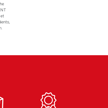
che
MENT
 et
ients,
n.