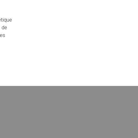
étique
 de
res