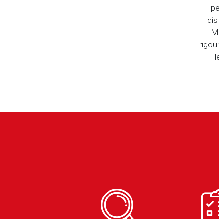
pe
dis
ME
rigou
l