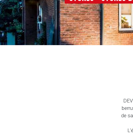
SÉCURITÉ OU UN CY
POLYCARBONATE OU
DEV
berru
de sa
L'